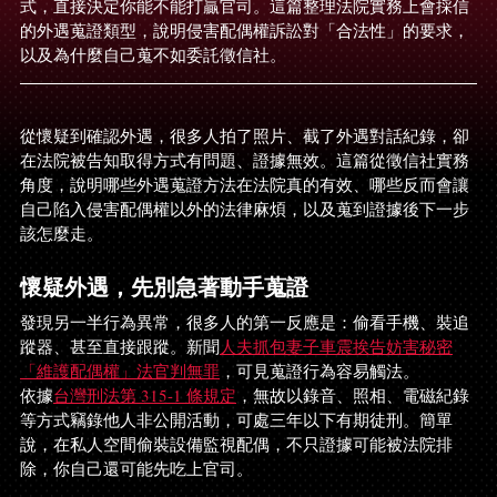
式，直接決定你能不能打贏官司。這篇整理法院實務上會採信
的外遇蒐證類型，說明侵害配偶權訴訟對「合法性」的要求，
以及為什麼自己蒐不如委託徵信社。
從懷疑到確認外遇，很多人拍了照片、截了外遇對話紀錄，卻
在法院被告知取得方式有問題、證據無效。這篇從徵信社實務
角度，說明哪些外遇蒐證方法在法院真的有效、哪些反而會讓
自己陷入侵害配偶權以外的法律麻煩，以及蒐到證據後下一步
該怎麼走。
懷疑外遇，先別急著動手蒐證
發現另一半行為異常，很多人的第一反應是：偷看手機、裝追
蹤器、甚至直接跟蹤。新聞
人夫抓包妻子車震挨告妨害秘密
「維護配偶權」法官判無罪
，可見蒐證行為容易觸法。
依據
台灣刑法第 315-1 條規定
，無故以錄音、照相、電磁紀錄
等方式竊錄他人非公開活動，可處三年以下有期徒刑。簡單
說，在私人空間偷裝設備監視配偶，不只證據可能被法院排
除，你自己還可能先吃上官司。