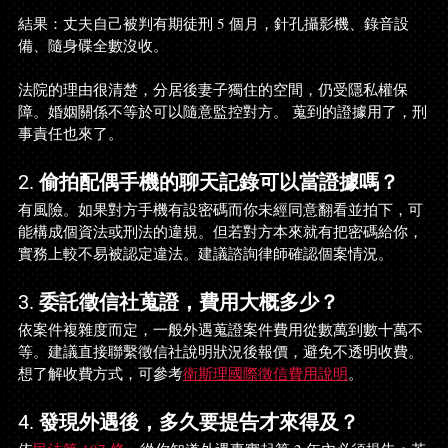
結果：丈夫自己被判有期徒刑 5 個月，針孔攝影機、錄音設
備、隨身碟全數沒收。
法院的理由很清楚，分居後妻子獨住的空間，仍受隱私權保
障。婚姻關係不等於可以隨意監控對方。 蒐到的證據用了，刑
事責任也來了。
2. 偷拍配偶手機的聊天記錄可以當證據嗎？
有風險。如果對方手機有設密碼而你未經同意翻看並拍下，可
能構成個資法或刑法的違規。但若對方本來就有把密碼給你，
實務上較不易被認定違法。建議諮詢律師確認個案情況。
3. 委託徵信社蒐證，費用大概多少？
依案件複雜度而定，一般外遇蒐證案件費用從數萬到數十萬不
等。建議直接聯繫徵信社說明狀況後報價，避免不透明收費。
想了解收費方式，可參考
衛斯理國際徵信費用說明
。
4. 發現外遇後，多久要提告才來得及
？