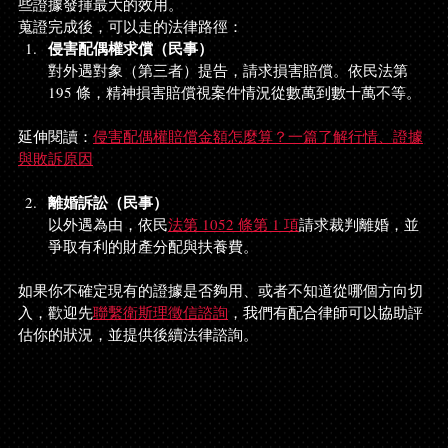
些證據發揮最大的效用。
蒐證完成後，可以走的法律路徑：
侵害配偶權求償（民事）
對外遇對象（第三者）提告，請求損害賠償。依民法第 
195 條，精神損害賠償視案件情況從數萬到數十萬不等。
延伸閱讀：
侵害配偶權賠償金額怎麼算？一篇了解行情、證據
與敗訴原因
離婚訴訟（民事）
以外遇為由，依民
法第 1052 條第 1 項
請求裁判離婚，並
爭取有利的財產分配與扶養費。
如果你不確定現有的證據是否夠用、或者不知道從哪個方向切
入，歡迎先
聯繫衛斯理徵信諮詢
，我們有配合律師可以協助評
估你的狀況，並提供後續法律諮詢。