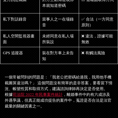
本就知道密碼
私下對話錄音
當事人之一在場錄
✅ 合法（一方同意
音
原則）
私人空間監視器畫
未經同意在私人場
❌ 違法，證據可能
面
所裝設
無效
GPS 追蹤器
裝在對方車上未告
❌ 有觸法風險
知
一個常被問到的問題是：「我老公把密碼給過我，我用他手機
截圖算違法嗎？」 這個問題沒有簡單的是非答案，要看當下情
況、帳號性質和取得方式，建議諮詢律師再決定是否使用。
根據
司法院 2022 年民事案件統計
，離婚事件中約有六成涉及
外遇爭議，但真正能成功提告的案件中，蒐證是否合法是法官
裁量的關鍵因素之一。