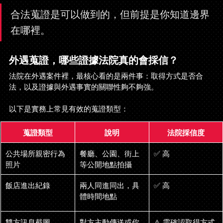
合法蒐證是可以做到的，但前提是你知道邊界
在哪裡。
外遇蒐證，哪些證據法院真的會採信？
法院在外遇案件裡，最核心看的是兩件事：取得方式是否合
法，以及證據與外遇事實的關聯性夠不夠強。
以下是實務上常見有效的蒐證類型：
蒐證類型
說明
法院採信度
公共場所親密行為
餐廳、公園、街上
✅ 高
照片
等公開地點拍攝
飯店進出紀錄
兩人同進同出，具
✅ 高
體時間地點
雙方訊息截圖
對方主動傳送或你
⚠️ 需確認取得方式