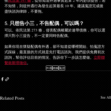
依
民法第 197 條
，從你知道外遇事實起算 2 年內必須提告；若
不知情，則從外遇行為發生起算最長 10 年。建議蒐證完成後
盡快諮詢律師，不要拖。
5. 只想告小三，不告配偶，可以嗎？
可以。依民法第 273 條，侵害配偶權屬於連帶債務，你可以選
擇只對小三提告，不一定要同時告配偶。
如果你現在懷疑配偶有外遇，卻不知道從哪裡開始、怕蒐證方
式踩線，最直接的方式就是先打電話諮詢。我們提供免費初次
諮詢，幫你評估目前的情況、告訴你下一步該怎麼做。
立即聯
繫衛斯理徵信
。
外遇
婚姻
蒐證
Related Posts
See All