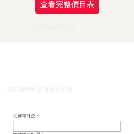
查看完整價目表
或致電免費諮詢
「外遇蒐證」不只為了抓姦，幫你找回人
生的主導權｜台北徵信社
委託前，先了解
費
●
外遇
●
婚前徵
用怎麼算
●
國際案
●
尋人
✦ 所有項目免費初
或致電免費
蒐證
信 4,000
歡迎免費諮詢
件
找人
查看完整價目
步諮詢 · 不收諮詢
免費諮詢
50,000
起
100,000
20,000
費 · 全程保密
您的資料絕對保密不外洩!
起
起
起
如何稱呼您
*