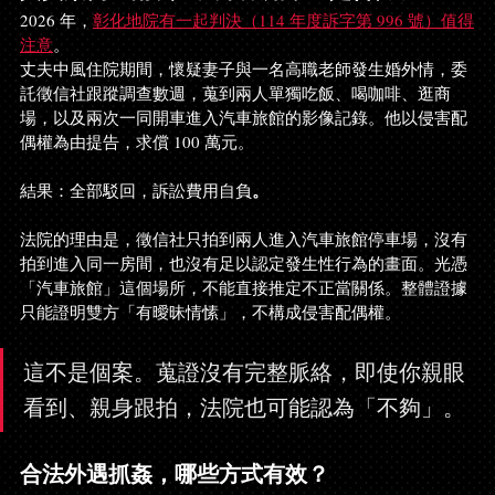
2026 年，
彰化地院有一起判決（114 年度訴字第 996 號）值得
注意
。
丈夫中風住院期間，懷疑妻子與一名高職老師發生婚外情，委
託徵信社跟蹤調查數週，蒐到兩人單獨吃飯、喝咖啡、逛商
場，以及兩次一同開車進入汽車旅館的影像記錄。他以侵害配
偶權為由提告，求償 100 萬元。
。
結果：全部駁回，訴訟費用自負
法院的理由是，徵信社只拍到兩人進入汽車旅館停車場，沒有
拍到進入同一房間，也沒有足以認定發生性行為的畫面。光憑
「汽車旅館」這個場所，不能直接推定不正當關係。整體證據
只能證明雙方「有曖昧情愫」，不構成侵害配偶權。
這不是個案。蒐證沒有完整脈絡，即使你親眼
看到、親身跟拍，法院也可能認為「不夠」。
合法外遇抓姦，哪些方式有效？