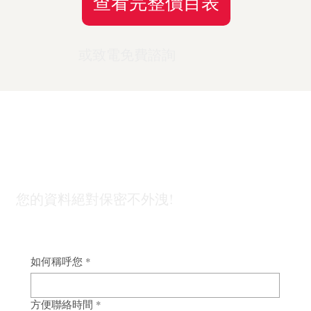
查看完整價目表
或致電免費諮詢
「外遇蒐證」不只為了抓姦，幫你找回人
生的主導權｜台北徵信社
委託前，先了解
費
●
外遇
●
婚前徵
用怎麼算
●
國際案
●
尋人
✦ 所有項目免費初
或致電免費
蒐證
信 4,000
歡迎免費諮詢
件
找人
查看完整價目
步諮詢 · 不收諮詢
免費諮詢
50,000
起
100,000
20,000
費 · 全程保密
您的資料絕對保密不外洩!
起
起
起
如何稱呼您
*
方便聯絡時間
*