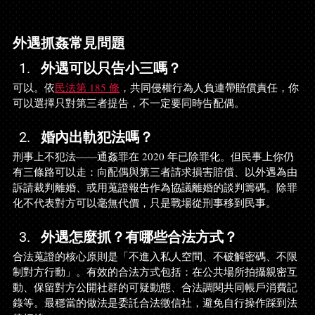
外遇抓姦常見問題
外遇可以只告小三嗎？
可以。依
民法第 185 條
，共同侵權行為人負連帶賠償責任，你
可以選擇只對第三者提告，不一定要同時告配偶。
婚內出軌犯法嗎？
刑事上不犯法——通姦罪在 2020 年已除罪化。但民事上你仍
有三條路可以走：向配偶與第三者請求損害賠償、以外遇為由
訴請裁判離婚、或用蒐證報告作為協議離婚的談判籌碼。除罪
化不代表對方可以毫無代價，只是戰場從刑事移到民事。
外遇怎麼抓？有哪些合法方式？
合法蒐證的核心原則是「不進入私人空間、不破解密碼、不限
制對方行動」。有效的合法方式包括：在公共場所拍攝親密互
動、保留對方公開社群的可疑動態、合法調閱共同帳戶消費記
錄等。最穩當的做法是委託合法徵信社，避免自行操作踩到法