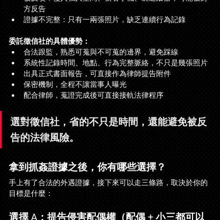
方反告
證據不完整：只有一兩張照片，缺乏連續行為記錄
委託徵信社的具體優勢：
合法跟監，熟悉可蒐與不可蒐的邊界，避免踩線
系統性記錄時間、地點、行為完整脈絡，不只是幾張照片
出具正式書面報告，可直接作為律師提告附件
保密機制，全程不讓當事人曝光
配合律師，蒐證完成後可直接接軌法律程序
選對徵信社，省的不只是時間，還能避免被反
告的法律風險。
拿到抓姦證據之後，你有哪些選擇？
手上有了合法的外遇證據，接下來可以走三條路，取決於你的
目標是什麼：
選擇 A：提告侵害配偶權（配偶 + 小三都可以