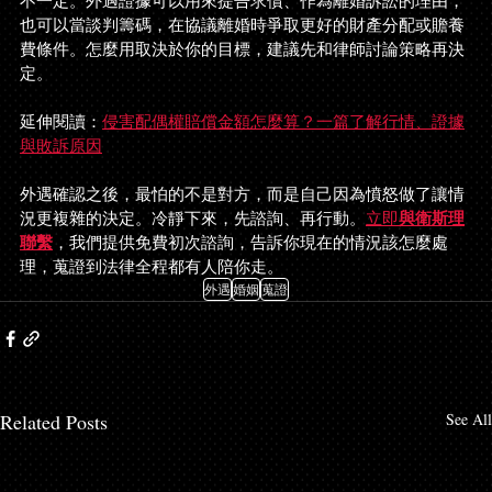
不一定。外遇證據可以用來提告求償、作為離婚訴訟的理由，
也可以當談判籌碼，在協議離婚時爭取更好的財產分配或贍養
費條件。怎麼用取決於你的目標，建議先和律師討論策略再決
定。
延伸閱讀：
侵害配偶權賠償金額怎麼算？一篇了解行情、證據
與敗訴原因
外遇確認之後，最怕的不是對方，而是自己因為憤怒做了讓情
與
衛斯理
況更複雜的決定。冷靜下來，先諮詢、再行動。
立即
聯繫
，我們提供免費初次諮詢，告訴你現在的情況該怎麼處
理，蒐證到法律全程都有人陪你走。
外遇
婚姻
蒐證
Related Posts
See All