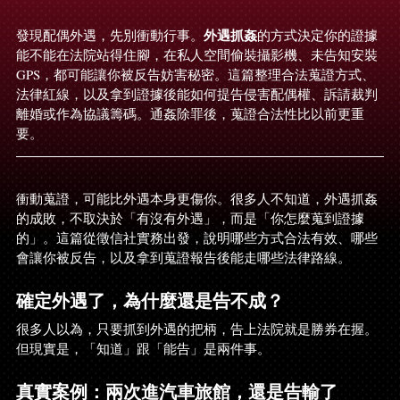
外遇抓姦
發現配偶外遇，先別衝動行事。
的方式決定你的證據
能不能在法院站得住腳，在私人空間偷裝攝影機、未告知安裝 
GPS，都可能讓你被反告妨害秘密。這篇整理合法蒐證方式、
法律紅線，以及拿到證據後能如何提告侵害配偶權、訴請裁判
離婚或作為協議籌碼。通姦除罪後，蒐證合法性比以前更重
要。
衝動蒐證，可能比外遇本身更傷你。很多人不知道，外遇抓姦
的成敗，不取決於「有沒有外遇」，而是「你怎麼蒐到證據
的」。這篇從徵信社實務出發，說明哪些方式合法有效、哪些
會讓你被反告，以及拿到蒐證報告後能走哪些法律路線。
確定外遇了，為什麼還是告不成？
很多人以為，只要抓到外遇的把柄，告上法院就是勝券在握。
但現實是，「知道」跟「能告」是兩件事。
真實案例：兩次進汽車旅館，還是告輸了