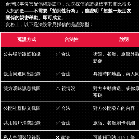
台灣民事侵害配偶權訴訟中，法院採信的證據標準其實比很多
不需要「拍到性行為」，能證明「超越一般朋友
人想的低——
關係的親密舉動」即可成立
。
實務上，以下是法院常見採信的蒐證類型：
蒐證方式
合法性
說明
公共場所跟監拍攝
✅ 合法
街道、餐廳、旅館外
影像
飯店同進同出記錄
✅ 合法
具體時間地點，兩人
雙方曖昧訊息截圖
⚠️ 視情況
對方主動傳送、或你
密碼
公開社群貼文截圖
✅ 合法
對方公開發布的內容
共用帳戶消費記錄
✅ 合法
旅宿、餐廳刷卡明細
私人空間裝設錄影
❌ 違法
可能觸刑法 315-1 條