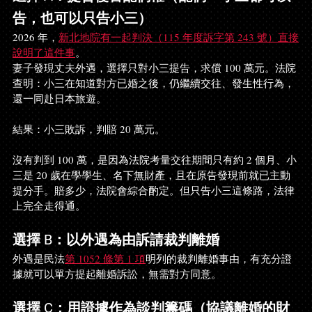
告，也可以只告小三）
2026 年，
新北地院有一起判決（115 年度訴字第 243 號）直接
說明了這件事
。
妻子發現丈夫外遇，選擇只對小三提告，求償 100 萬元。法院
查明：小三在知道對方已婚之後，仍繼續交往、發生性行為，
還一同赴日本旅遊。
結果：小三敗訴，判賠 20 萬元。
沒有判到 100 萬，是因為法院考量交往期間只有約 2 個月、小
三是 20 歲在學學生、名下無財產，且在原告發現前就已主動
提分手。賠多少，法院會綜合酌定。但只告小三這條路，法律
上完全走得通。
選擇 B：以外遇為由訴請裁判離婚
外遇是民法
第 1052 條第 1 項
明列的裁判離婚事由，有充分證
據就可以單方提起離婚訴訟，無需對方同意。
選擇 C：用證據作為談判籌碼（協議離婚的財