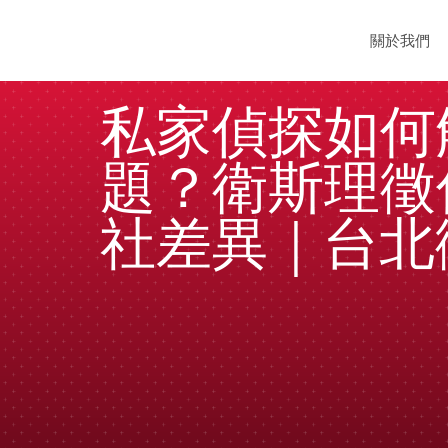
關於我們
私家偵探如何
題？衛斯理徵
社差異｜台北