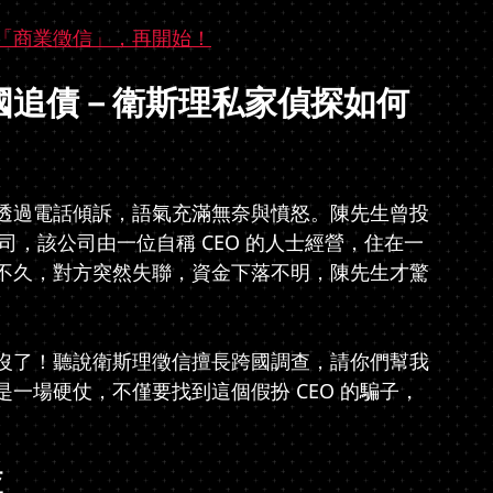
「商業徵信」，再開始！
國追債－衛斯理私家偵探如何
透過電話傾訴，語氣充滿無奈與憤怒。陳先生曾投
公司，該公司由一位自稱 CEO 的人士經營，住在一
不久，對方突然失聯，資金下落不明，陳先生才驚
沒了！聽說衛斯理徵信擅長跨國調查，請你們幫我
一場硬仗，不僅要找到這個假扮 CEO 的騙子，
查