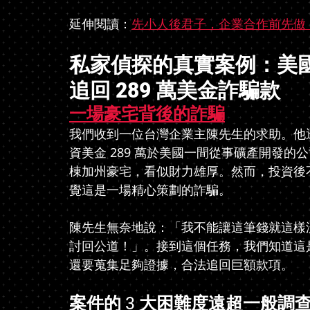
延伸閱讀：
先小人後君子，企業合作前先做
私家偵探的真實案例：美
追回 289 萬美金詐騙款
一場豪宅背後的詐騙
我們收到一位台灣企業主陳先生的求助。他
資美金 289 萬於美國一間從事礦產開發的
棟加州豪宅，看似財力雄厚。然而，投資後
覺這是一場精心策劃的詐騙。
陳先生無奈地說：「我不能讓這筆錢就這樣
討回公道！」。接到這個任務，我們知道這是
還要蒐集足夠證據，合法追回巨額款項。
案件的 3 大困難度遠超一般調