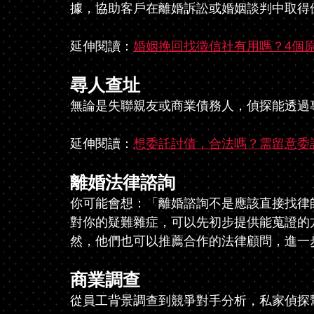
據，協助客戶在離婚訴訟或婚姻談判中取得
延伸閱讀：
婚姻挽回找徵信社有用嗎？4個
尋人查址
無論是失聯親友或商業債務人，偵探能透過
延伸閱讀：
想委託討債，合法嗎？需留意委
離婚法律諮詢
你可能會想：「離婚諮詢不是應該直接找律
對你的疑難雜症，可以先初步提供能蒐證的
然，他們也可以推薦合作的法律顧問，進一
商業調查
從員工背景調查到競爭對手分析，私家偵探