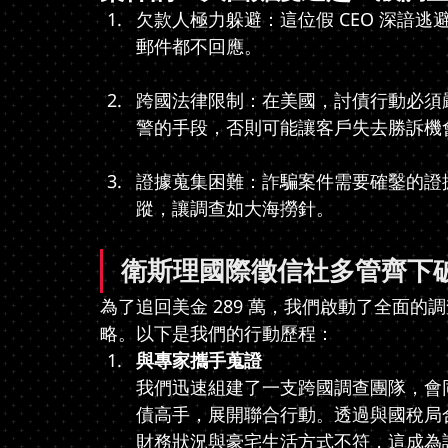
欠款人極力躲避：這位假 CEO 深諳
郵件都不回應。
跨國法律限制：在美國，討債行動必須
警的手段，否則可能讓客戶失去勝訴機
證據蒐集困難：詐騙案件需要確鑿的證
蹤，讓調查如大海撈針。
衛斯理國際徵信社多管齊下
為了追回美金 289 萬，我們啟動了全面
略。以下是我們的行動歷程：
與專家攜手蒐證
我們迅速組建了一支跨國調查團隊，會
債高手，展開聯合行動。透過與國稅局
財務狀況與豪宅生活方式不符，這成為