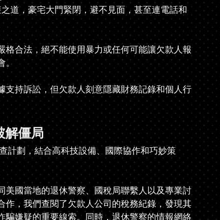
逃避之道，豪宅大門緊閉，避不見面，甚至連電話和
嚴格合法，絕不能使用暴力或任何可能讓欠款人報
會。
據支持訴訟，但欠款人刻意隱藏財務記錄和個人行
破解僵局
的調查計劃，結合高科技設備、國際協作和巧妙策
同美國當地的退休警察、國稅局聯繫人以及專業討
合作，我們查閱了欠款人公司的稅務紀錄，發現其
詐騙嫌疑的重要線索。同時，退休警察的情報網絡